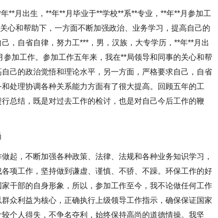
月出生，**年**月毕业于**学校**系**专业，**年**月参加工
的关心和帮助下，一方面不断加强政治、业务学习，提高自己的
，自省自律，努力工***，男，汉族，大专学历，**年**月出
**年**月参加工作。参加工作五年来，我在**局领导和同事的关心和帮
高自己的政治觉悟和理论水平，另一方面，严格要求自己，自省
务和处理协调各种关系能力方面有了很大提高。回顾五年的工
进行总结，既是对过去工作的检讨，也是对自己今后工作的鞭
尚
做起，不断加强各种政策、法律、法规和各种业务知识学习，
成各项工作，坚持做到谦虚、谨慎、不骄、不躁。环保工作的好
国家干部的自身形象，所以，参加工作至今，我不论做任何工作
以群众利益为核心，正确执行上级领导工作指示，确保保证国家
计较个人得失，不争名夺利，始终保持高尚的道德情操。我坚