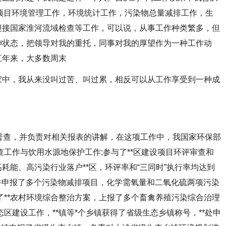
设项目环境管理工作，环境统计工作，污染物总量减排工作，生
迎接国家淮河流域检查等工作，可以说，从事工作种类繁多，但
神状态，把领导对我的重托，同事对我的厚望作为一种工作动
五年来，大多数周末
中，我从来没叫过苦、叫过累，相反可以从工作享受到一种成
普查，并负责对相关报表的讲解，在这项工作中，我国家环保部
查工作与饮用水源地保护工作;参与了**区建设项目环评审查和
耗能、高污染行业落户**区，环评率和“三同时”执行率均达到
**计划，并申报了多个污染物减排项目，化学需氧量和二氧化硫两项污染
了**农村环境综合整治方案，上报了多个畜禽养殖污染综合治理
区建设工作，**镇等*个乡镇获得了省级生态乡镇称号，**处申