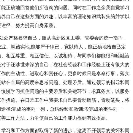
可能正确地回答他们所咨询的问题。同时在工作之余我自觉学习
培养自己在这些方面的兴趣，以丰富的理论知识武装头脑并学以
要途径，努力提高自身素质。
处严格要求自己，服从高新区党工委、管委会的统一指挥，
业、脚踏实地;能够严于律已，宽以待人，能正确地给自己定
助、相互尊重、相互信任、以诚相待，与同事们都能很和睦融洽
是对于还涉世未深的自己，在社会经验和工作经验上还有很大的
工作的主动性、进取心和责任心，更多时候只是奉命行事，落实
能站在全局的高度来思考问题、处理矛盾。通过领导的指导和同
，慢慢学习抓住问题的主要矛盾和关键环节，求真务实，以服务
工作措施。在日常工作中我要求自己要肯动脑筋，肯动笔头，将
途径;完成的事列一列，总结经验和教训;没完成的事件列一
完善工作方法，力争使自己的工作能力得到有效提高。
学习和工作方面都取得了新的进步，这离不开领导的关怀和同