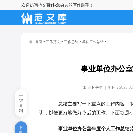
欢迎访问范文百科-您身边的写作助手！
2021年度事业单位工作总结经典
模板
单位篮球赛总结经典范文
首页
>
工作范文
>
工作总结
>
单位工作总结
>
单位客服部月工作总结模板最新
2021年单位员工个人工作总结
事业单位办公室
2021年单位半年个人总结例文
单位科普工作总结简单范例
2023-02
由
天下
分享
时间：
一
2022年机关单位总结
键
总结主要写一下重点的工作内容，取
复
制
党员教师工作总结范文900字
训，以便更好地做好今后的工作。下面就是小
律师工作总结报告大全
下
事业单位办公室年度个人工作总结范
载