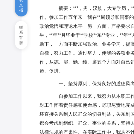
公务员年终工作总结范本
文
摘要：***，男，汉族，大专学历，**年**
档
作。参加工作五年来，我在**局领导和同事
口腔医院前台工作总结
政治觉悟和理论水平，另一方面，严格要求自己
联
年终事业单位财务工作总结范文
系
生，**年**月毕业于**学校**系**专业，
客
【5篇】
服
助下，一方面不断加强政治、业务学习，提
自律，努力工作。通过努力，使我的各项业
作，从德、能、勤、绩、廉五个方面对自己
策、促进。
一、坚持原则，保持良好的道德风
自参加工作以来，我努力从本职工作
对工作怀着责任感和使命感，尽职尽责地完
坏直接关系到人民群众的切身利益，关系到
都会考虑到组织、群众、事业的关系，坚持
法律法规的严肃性。在实际工作中，我从不