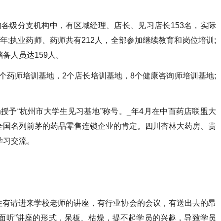
各级分支机构中，有区域经理、店长、见习店长153名，实际
天/年;执业药师、药师共有212人，全部参加继续教育和岗位培训;
备人员达159人。
1个药师培训基地，2个店长培训基地，8个健康咨询师培训基地;
授予“杭州市大学生见习基地”称号。_年4月在中百药店联盟大
全国名列前茅的药品零售连锁企业的肯定。四川杏林大药房、贵
学习交流。
往有请进来学校老师的讲座，有行业协会的会议，有送出去的昂
面听”讲座的形式，呆板、枯燥，提不起学员的兴趣，导致学员