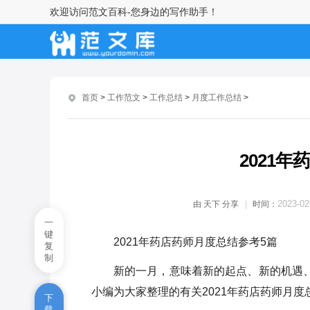
欢迎访问范文百科-您身边的写作助手！
自来水月活动总结内容1500字
交通运输局年终总结范本
加油站年度总结范本
首页
>
工作范文
>
工作总结
>
月度工作总结
>
银保月度工作总结
卖衣服服装店长月总结
2021
银行授权人员年终总结
2023-02
由
天下
分享
时间：
销售经理月度工作总结
一
键
2021年药店药师月度总结参考5篇
学生会月度工作总结
复
制
新的一月，意味着新的起点、新的机遇、
职工月度个人工作总结
小编为大家整理的有关2021年药店药师月度
下
大班三月工作总结范本
载