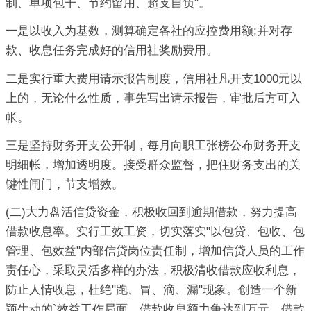
制、单项包干、节约留用、超支自负"。
一是以收入为基数，测算确定各社的应控费用额;并对存
款、收息任务完成好的信用社奖励费用。
二是实行重大费用请示报告制度，信用社凡开支1000元以
上的，无论什么性质，事先写出请示报告，审批后方可入
帐。
三是坚持财务开支公开制，每月向职工张榜公布财务开支
明细帐，增加透明度。接受群众监督，把住财务支出的关
键性闸门，节支增效。
(二)大力盘活信贷资金，积极收回到逾期借款，努力提高
借款收息率。实行工效工资，切实落实"以包贷、包收、包
管理、包效益"内部信贷岗位责任制，增加信贷人员的工作
责任心，采取灵活多样的办法，积极清收借款应收利息，
防止人情收息，杜绝"跑、冒、滴、漏"现象。创造一个新
颖生动的`效益工作局面，借款收息额力争达到万元，借款