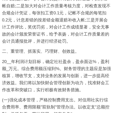
帐自赔;二是加大对会计工作质量考核力度，对检查发现不
合规会计凭证，每张扣工资0.1元，记帐不合规的每笔扣
0.2元，计息差错的按差错金额退赔补收入帐;三是开展会
计工作评比，奖优罚劣，对会计工作成绩显著，安全无事
故的会计颁发荣誉证书，给予表扬，对会计工作质量差的
会计员通报批评，并进行经济处罚。
二、重管理、抓落实、巧理财、创效益。
20__年利润计划目标，确定社社盈余，盈余面达%，盈利
额_万元。综合费用额压缩到%。财务管理的主题应是加强
核算，增收节支，支持业务的发展与创新，进一步提高经
济效益。我们将以加快财会管理创新为动力，找准财会工
作改革和突破口，实行积极有效财务措施。
(一)强化成本管理，严格控制费用支出。对信用社实行综
合费用率、费用限额"双轨制"管理办法。以收定支"总额控