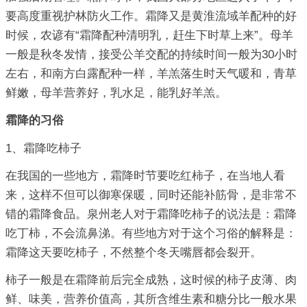
要高度重视护林防火工作。霜降又是黄淮流域羊配种的好
时候，农谚有“霜降配种清明乳，赶生下时草上来”。母羊
一般是秋冬发情，接受公羊交配的持续时间一般为30小时
左右，和南方白露配种一样，羊羔落生时天气暖和，青草
鲜嫩，母羊营养好，乳水足，能乳好羊羔。
霜降的习俗
1、霜降吃柿子
在我国的一些地方，霜降时节要吃红柿子，在当地人看
来，这样不但可以御寒保暖，同时还能补筋骨，是非常不
错的霜降食品。泉州老人对于霜降吃柿子的说法是：霜降
吃丁柿，不会流鼻涕。有些地方对于这个习俗的解释是：
霜降这天要吃杮子，不然整个冬天嘴唇都会裂开。
柿子一般是在霜降前后完全成熟，这时候的柿子皮薄、肉
鲜、味美，营养价值高，其所含维生素和糖分比一般水果