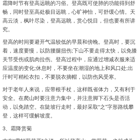
霜降时节有登高远眺的习俗。登高既可使肺的功能得到舒
畅，同时登至高处极目远眺，心旷神怡，可舒缓心情。天
高云淡，枫叶尽染，登高远眺，赏心悦目，但也要有所讲
究。
登高的时间要避开气温较低的早晨和傍晚。登高时，要沉
着，速度要慢，以防腰腿扭伤;下山不要走得太快，以免膝
关节受伤或肌肉拉伤。登高过程中，应通过增减衣服来适
应温度的变化;休息时，不要坐在潮湿的地上和风口处;出
汗时可稍松衣扣，不要脱衣摘帽，以防伤风受寒。
对于老年人来说，应带根手杖，这样既省体力，又有利于
安全。在爬山时要注意力集中，并注意脚下石头是否活
动，以免踏空。在陡坡行走时，最好采取“之”字形路线攀
登，这样可缓解坡度。
3、霜降赏菊