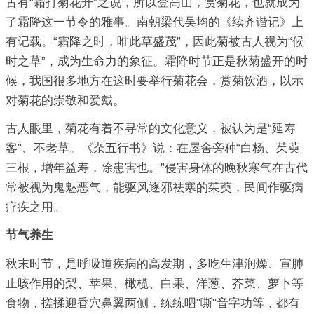
古有“霜打菊花开”之说，所以登高山，赏菊花，也就成为
了霜降这一节令的雅事。南朝梁代吴均的《续齐谐记》上
有记载。“霜降之时，唯此草盛茂”，因此菊被古人视为“候
时之草”，成为生命力的象征。霜降时节正是秋菊盛开的时
候，我国很多地方在这时要举行菊花会，赏菊饮酒，以示
对菊花的崇敬和爱戴。
古人眼里，菊花有着不寻常的文化意义，被认为是“延寿
客”、不老草。《杂五行书》说：在屋舍旁种“白杨、茱萸
三根，增年益寿，除患害也。”侵害身体的晚秋寒气在古代
常被视为鬼魅恶气，能驱风逐邪祛寒的茱萸，民间作驱病
疗疾之用。
节气养生
秋末时节，是呼吸道疾病的高发期，多吃生津润燥、宣肺
止咳作用的梨、苹果、橄榄、白果、洋葱、芥菜、萝卜等
食物，搓揉迎香穴鼻翼两侧，练练呬"嘶"音字功等，都有