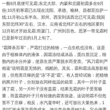
一般8月底便可见霜;东北大部、内蒙和北疆初霜多在9月
份;10月初寒霜已出现在沈阳、承德、榆林、昌都至拉萨一
线;11月初山东半岛、郑州、西安到滇西北已可见霜;我国
东部北纬30°左右、汉水、云南省北纬2°左右的地区要到
12月初才开始见霜;而厦门、广州到百色、思茅一带见霜时
已是新年过后的1月上旬了。
“霜降杀百草”，严霜打过的植物，一点生机也没有。这是
由于植株体内的液体，因霜冻结成冰晶，蛋白质沉淀，细
胞内的水分外渗，使原生质严重脱水而变质。“风刀霜剑严
相逼”说明霜是无情的、残酷的。其实，霜和霜冻虽形影相
连，但危害庄稼的是“冻”不是“霜”。有人曾经试验：把植物
的两片叶子，分别放在同样低温的箱里，其中一片叶子盖
满了霜，另一片叶子没有盖霜，结果无霜的叶子受害极
重，而盖霜的叶子只有轻微的霜害痕迹。这说明霜不但危
害不了庄稼，相反，水汽凝华时，还可放出大量热来，1
克0℃的水蒸汽凝华成水，放出气化热是667卡，它会使重