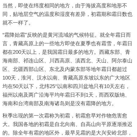
当然，即使在纬度相同的地方，由于海拔高度和地形不
同，贴地层空气的温度和湿度有差异，初霜期和霜日数也
就不一样了。
“霜降始霜”反映的是黄河流域的气候特征。就全年霜日而
言，青藏高原上的一些地方即使在夏季也有霜雪，年霜日
都在200天以上，是我国霜日最多的地方。西藏东部、青
海南部、祁连山区、川西高原、滇西北、天山、阿尔泰山
区、北疆西部山区、东北及内蒙东部等地年霜日都超过
100天，淮河、汉水以南、青藏高原东坡以东的广大地区
均在50天以下，北纬25°以南和四川盆地只有10天左右，
福州以南及两广沿海平均年霜日不到1天，而西双版纳、
海南和台湾南部及南海诸岛则是没有霜降的地方。
秋季出现的第一次霜称为初霜，初霜愈早对作物危害愈
大。我国各地的初霜是自北向南、自高山向平原逐渐推迟
的。除全年有霜的地区外，最早见霜的是大兴安岭北部，