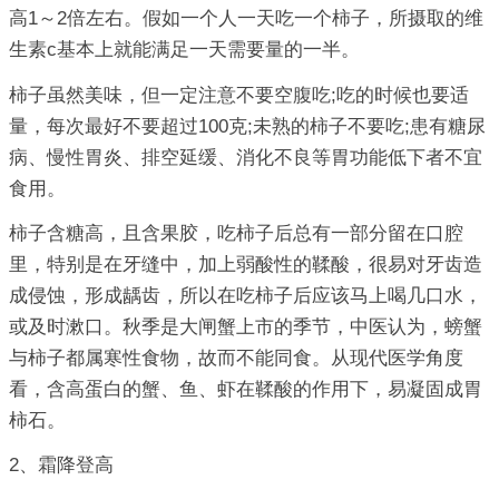
高1～2倍左右。假如一个人一天吃一个柿子，所摄取的维
生素c基本上就能满足一天需要量的一半。
柿子虽然美味，但一定注意不要空腹吃;吃的时候也要适
量，每次最好不要超过100克;未熟的柿子不要吃;患有糖尿
病、慢性胃炎、排空延缓、消化不良等胃功能低下者不宜
食用。
柿子含糖高，且含果胶，吃柿子后总有一部分留在口腔
里，特别是在牙缝中，加上弱酸性的鞣酸，很易对牙齿造
成侵蚀，形成龋齿，所以在吃柿子后应该马上喝几口水，
或及时漱口。秋季是大闸蟹上市的季节，中医认为，螃蟹
与柿子都属寒性食物，故而不能同食。从现代医学角度
看，含高蛋白的蟹、鱼、虾在鞣酸的作用下，易凝固成胃
柿石。
2、霜降登高