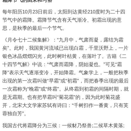
霜降节气的由来和习俗
每年阳历10月23日前后，太阳到达黄经210度时为二十四
节气中的霜降。霜降节气含有天气渐冷、初霜出现的意
思，是秋季的最后一个节气。
《月令七十二候集解》：“九月中，气肃而凝，露结为霜
矣”。此时，我国黄河流域已出现白霜，千里沃野上，一片
银色冰晶熠熠闪光，此时树叶枯黄，在落叶了。古籍《二
十四节气解》中说：“气肃而霜降，阴始凝也。”可见“霜
降”表示天气逐渐变冷，开始降霜。气象学上，一般把秋季
出现的第一次霜叫做“早霜”或“初霜”，而把春季出现的最后
一次霜称为“晚霜”或“终霜”。从终霜到初霜的间隔时期，就
是无霜期。也有把早霜叫“菊花霜”的，因为此时菊花盛
开，北宋大文学家苏轼有诗曰：“千树扫作一番黄，只有芙
蓉独自芳”。
我国古代将霜降分为三候：一候豺乃祭兽;二候草木黄落;