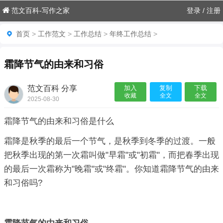
范文百科-写作之家
登录
/
注册
首页
>
工作范文
>
工作总结
>
年终工作总结
>
霜降节气的由来和习俗
范文百科 分享
加入
复制
下载
收藏
全文
全文
2025-08-30
12:52:58

霜降节气的由来和习俗是什么
霜降是秋季的最后一个节气，是秋季到冬季的过渡。一般
把秋季出现的第一次霜叫做"早霜"或"初霜"，而把春季出现
的最后一次霜称为"晚霜"或"终霜"。你知道霜降节气的由来
和习俗吗?