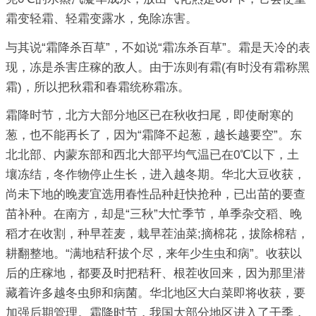
霜变轻霜、轻霜变露水，免除冻害。
与其说“霜降杀百草”，不如说“霜冻杀百草”。霜是天冷的表
现，冻是杀害庄稼的敌人。由于冻则有霜(有时没有霜称黑
霜)，所以把秋霜和春霜统称霜冻。
霜降时节，北方大部分地区已在秋收扫尾，即使耐寒的
葱，也不能再长了，因为“霜降不起葱，越长越要空”。东
北北部、内蒙东部和西北大部平均气温已在0℃以下，土
壤冻结，冬作物停止生长，进入越冬期。华北大豆收获，
尚未下地的晚麦宜选用春性品种赶快抢种，已出苗的要查
苗补种。在南方，却是“三秋”大忙季节，单季杂交稻、晚
稻才在收割，种早茬麦，栽早茬油菜;摘棉花，拔除棉秸，
耕翻整地。“满地秸秆拔个尽，来年少生虫和病”。收获以
后的庄稼地，都要及时把秸秆、根茬收回来，因为那里潜
藏着许多越冬虫卵和病菌。华北地区大白菜即将收获，要
加强后期管理。霜降时节，我国大部分地区进入了干季，