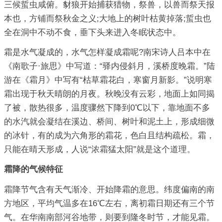
三候蜇虫咸俯。豺狼开始捕获猎物，祭兽，以兽而祭天报
本也，方铺而祭秋金之义;大地上的树叶枯黄掉落;蜇虫也
全在洞中不动不食，垂下头来进入冬眠状态中。
霜是水气凝成的，水气怎样凝成霜呢?南宋诗人吕本中在
《南歌子·旅思》中写道：“驿内侵斜月，溪桥度晚霜。”陆
游在《霜月》中写有“枯草霜花白，寒窗月新影。”说明寒
霜出现于秋天晴朗的月夜。秋晚没有云彩，地面上如同揭
了被，散热很多，温度骤然下降到0℃以下，靠地面不多
的水汽就会凝结在溪边、桥间、树叶和泥土上，形成细微
的冰针，有的成为六角形的霜花，色白且结构疏松。霜，
只能在晴天形成，人说“浓霜猛太阳”就是这个道理。
霜降的气候特征
霜降节气含有天气渐冷、开始降霜的意思。纬度偏南的南
方地区，平均气温多在16℃左右，离初霜日期还有三个节
气。在华南南部河谷地带，则要到隆冬时节，才能见霜。