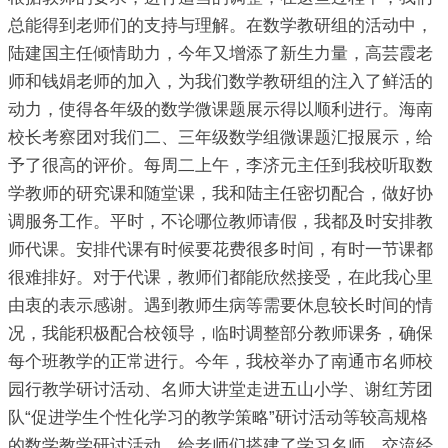
总能得到老师们的支持与理解。在数学教研组的活动中，
陆建国主任倾情助力，今年又增添了新生力量，高芸霞老
师和钱娟老师的加入，为我们数学教研组的注入了鲜活的
动力，使得各年级的数学微课题展示得以顺利进行。海南
校长考察团对我们二、三年级数学组微课题汇报展示，给
予了很高的评价。每周二上午，李济元主任到我校听取数
学教师的研究课和随堂课，我和陆主任密切配合，做好协
调服务工作。平时，不论哪位教师请假，我都及时安排教
师代课。安排代课有时候要花费很多时间，有时一节课都
很难排好。对于代课，教师们都能欣然接受，在此我心里
由衷的表示感谢。遇到教师生病等需要休息较长时间的情
况，我能积极配合校领导，临时调整部分教师课务，确保
每个班教学的正常进行。今年，我校举办了南通市名师校
园行教学研讨活动、名师大讲堂走进五山小学、谢红芳团
队“促进学生个性化学习的教学策略”研讨活动等较高规格
的数学教学研讨活动，给老师们搭建了学习名师、交流经