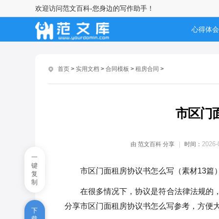
欢迎访问范文百科-您身边的写作助手！
市区门面租房协议书怎么写
心得体会
中介租房协议合同范本
租房合同协议书怎么写的
首页
>
实用文档
>
合同模板
>
租房合同
>
租房安全协议合同怎么写
出租房屋协议书怎么写范文
市区门
作废租房合同协议书
2026-
由
范文百科
分享
时间：
房屋租赁个人合同
一
键
市区门面租房协议书怎么写（素材13篇
北京房屋出租合同协议格式
复
制
在很多情况下，协议是符合法律法规的
5篇有关中介的房屋租赁合同范
文
分享市区门面租房协议书怎么写参考，方便
下
载