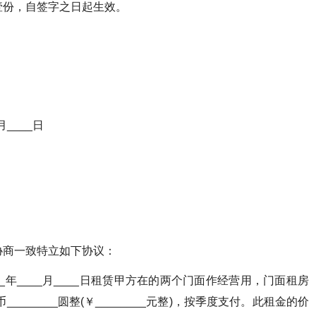
壹份，自签字之日起生效。
月____日
协商一致特立如下协议：
____年____月____日租赁甲方在的两个门面作经营用，门面租房
______圆整(￥________元整)，按季度支付。此租金的价