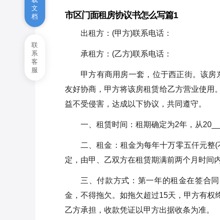
杭州市房屋租赁合同简单范本
文
市区门面租房协议书怎么写篇1
档
房屋租赁续租合同协议书
出租方：(甲方)联系电话：
联
苏州个人房屋租赁合同样本
系
承租方：(乙方)联系电话：
客
服
甲方有商用房一套，位于西正街。该房东
友好协商，甲方将该房租赁给乙方营业使用
益不受侵害，达成以下协议，共同遵守。
一、租赁时间：租期确定为2年，从20__年
二、租金：租金为每年十万零五仟元整(
定，由甲、乙双方在租赁期满前两个月时间
三、付款方式：第一年的租金在签合同时
金，不得拖欠。如拖欠超过15天，甲方有权
乙方承担，收款凭证以甲方出据收条为准。