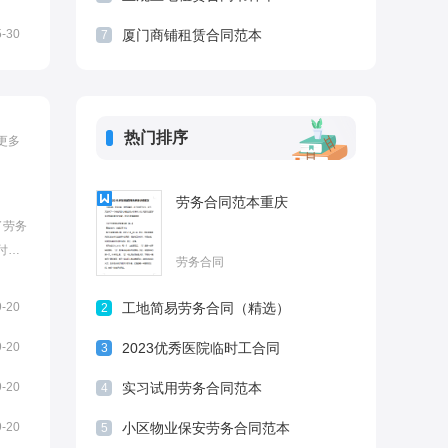
5-30
厦门商铺租赁合同范本
7
热门排序
更多
劳务合同范本重庆
了劳务
付也
劳务合同
些关
。苏
9-20
工地简易劳务合同（精选）
2
9-20
2023优秀医院临时工合同
3
9-20
实习试用劳务合同范本
4
9-20
小区物业保安劳务合同范本
5