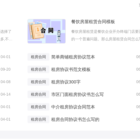
餐饮房屋租赁合同模板
都选择了
餐饮房屋租赁是餐饮企业开办终端门店要
多,不过
的一个普遍问题。那么房屋租赁合同怎么
面是小
一般要注意什么?假如你不知道的话，下
，欢迎阅
编整理的房屋租赁合同，欢迎阅读。餐饮
简单商铺租房协议范本
04-01
租房合同
0
赁合同
合同注意事项有哪些一定要夯实调查工作
租房协议书范文模板
查工作可以从以下两方面着手：(一)对...
09-20
租房合同
0
租房协议300字
04-08
租房合同
0
市区门面租房协议书怎么写
04-14
租房合同
0
中介租房协议合同范本
04-01
租房合同
0
租房合同协议书怎么写的
04-01
租房合同
0