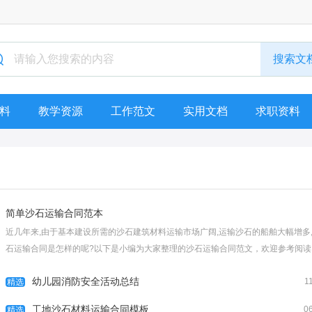
料
教学资源
工作范文
实用文档
求职资料
简单沙石运输合同范本
近几年来,由于基本建设所需的沙石建筑材料运输市场广阔,运输沙石的船舶大幅增多
石运输合同是怎样的呢?以下是小编为大家整理的沙石运输合同范文，欢迎参考阅读
简单沙石运输合同范本1甲方： 《以下简称甲方》乙方： 《以下简称乙方》一、 甲方
幼儿园消防安全活动总结
1
修...
精选
[查看全文]
工地沙石材料运输合同模板
0
精选