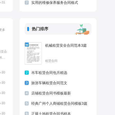
5-31
实用的维修保养服务合同格式
7
热门排序
更多
机械租赁安全合同范本3篇
租赁合
书面
租赁合同
分享
大家
5-30
吊车租赁合同包月精选
2
选篇1
5-30
旅游车辆租赁合同范文
3
5-30
店铺租赁合同书模板最新
4
5-30
经典广州个人商铺租赁合同模板3篇
5
5-30
正规土地租赁合同书样本
6