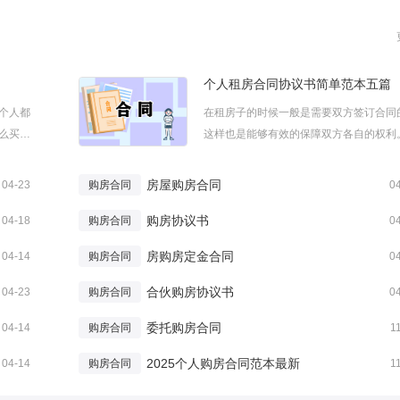
个人租房合同协议书简单范本五篇
个人都
在租房子的时候一般是需要双方签订合同
么买房
这样也是能够有效的保障双方各自的权利
为大家准
下是小编整理的个人租房合同协议书简单
迎参阅。
五篇大全，欢迎阅读分享。更多“租房”的
房屋购房合同
04-23
购房合同
0
___，
章推荐【↓ ↓ ↓ 】★公司租房合同协议★
购房协议书
出租合同协议书万能★★经典城...
04-18
购房合同
0
房购房定金合同
04-14
购房合同
0
合伙购房协议书
04-23
购房合同
0
委托购房合同
04-14
购房合同
1
2025个人购房合同范本最新
04-14
购房合同
1