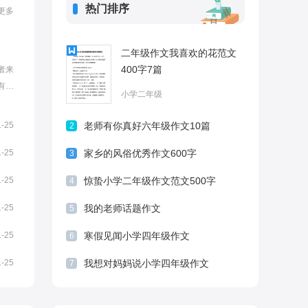
热门排序
更多
二年级作文我喜欢的花范文
400字7篇
者来
有我
小学二年级
理的
范
1-25
老师有你真好六年级作文10篇
2
事三
...
1-25
家乡的风俗优秀作文600字
3
1-25
惊蛰小学二年级作文范文500字
4
1-25
我的老师话题作文
5
1-25
寒假见闻小学四年级作文
6
1-25
我想对妈妈说小学四年级作文
7