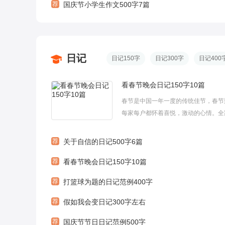
荐
国庆节小学生作文500字7篇
日记
日记150字
日记300字
日记400
看春节晚会日记150字10篇
春节是中国一年一度的传统佳节，春节
每家每户都怀着喜悦，激动的心情。全
洋洋，快快乐乐。下面是小编为大家整
春节晚会日记150字，一起来看看吧，
荐
关于自信的日记500字6篇
们有帮助。看春节晚会日记150字1今
荐
看春节晚会日记150字10篇
三十，我和一家人都坐在电视机旁看...
荐
打篮球为题的日记范例400字
荐
假如我会变日记300字左右
荐
国庆节节日日记范例500字