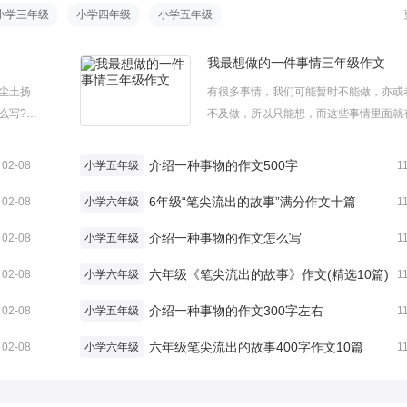
小学三年级
小学四年级
小学五年级
我最想做的一件事情三年级作文
尘土扬
有很多事情，我们可能暂时不能做，亦或
么写?下
不及做，所以只能想，而这些事情里面就
街头作
们最想做的一件事。下面是小编为大家整
家阅读
有关我最想做的一件事三年级作文的精选
介绍一种事物的作文500字
02-08
小学五年级
1
黄昏时，
文，欢迎大家借鉴欣赏。我最想做的一件
.
6年级“笔尖流出的故事”满分作文十篇
年级作文1往往在玩耍中，我能得到快乐;在学
02-08
小学六年级
1
介绍一种事物的作文怎么写
02-08
小学五年级
1
六年级《笔尖流出的故事》作文(精选10篇)
02-08
小学六年级
1
介绍一种事物的作文300字左右
02-08
小学五年级
1
六年级笔尖流出的故事400字作文10篇
02-08
小学六年级
1