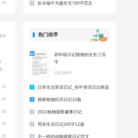
1-25
欢乐端午为题作文700字范文
7
热门排序
更多
四年级日记植物的生长三百
字
了，
喜气
日记300字
的看
望对你
1-25
日常生活英语日记_初中英语日记精选
2
是大年
5篇
1-25
观察植物经历日记10篇
3
1-25
2022植物观察趣事日记
4
1-25
周末生活日记200字12篇
5
1-25
不一样的动物观察日记范文
6