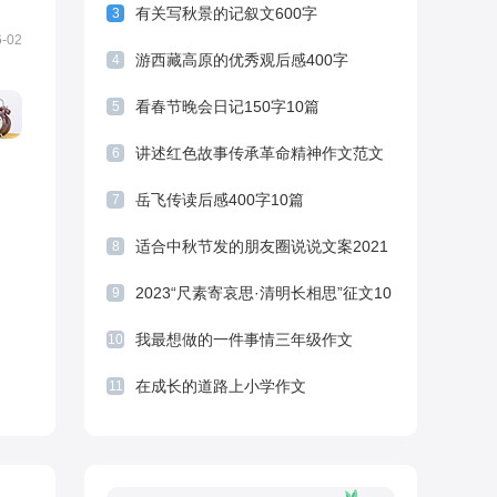
有关写秋景的记叙文600字
3
后感500字
六一儿童节微信朋友圈经典句子
6-02
游西藏高原的优秀观后感400字
4
看春节晚会日记150字10篇
5
讲述红色故事传承革命精神作文范文
6
岳飞传读后感400字10篇
7
适合中秋节发的朋友圈说说文案2021
8
2023“尺素寄哀思·清明长相思”征文10
9
篇
我最想做的一件事情三年级作文
10
在成长的道路上小学作文
11