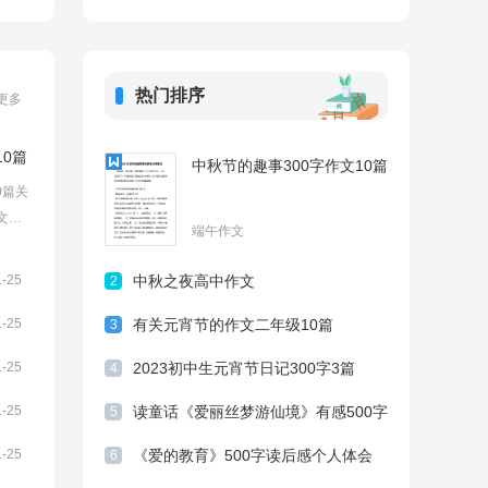
热门排序
更多
10篇
中秋节的趣事300字作文10篇
0篇关
文，
端午作文
小编
长相
1-25
中秋之夜高中作文
2
哀思·
1-25
有关元宵节的作文二年级10篇
3
1-25
2023初中生元宵节日记300字3篇
4
1-25
读童话《爱丽丝梦游仙境》有感500字
5
8篇
1-25
《爱的教育》500字读后感个人体会
6