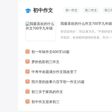
初中作文
初一作文
初二作文
初三
我最喜欢的什么作文700字九年级
俗话说得好：“民以食为天。”中国的饮
丰富的，各地都有独特的美食。作为一
货，吃当然是我最大的爱好了……下面
带来一些关于九年级的半命题作文——
荐
初一年味作文600字10篇
欢的什么，欢迎阅读与借鉴，希望对你
荐
梦的色彩初三作文
助!作文我最喜欢的什么1有人喜欢聪明的.
荐
中考半命题满分作文我改变了
荐
照片里的故事六百字初一作文15篇
荐
初三关于家风的作文
荐
初中作文迎来初三