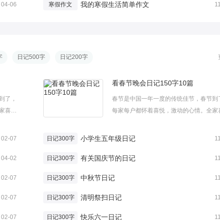
我的寒假生活简单作文
04-06
寒假作文
1
字
日记500字
日记200字
看春节晚会日记150字10篇
到了，
春节是中国一年一度的传统佳节，春节到
家喜气
每家每户都怀着喜悦，激动的心情。全家
理的看
洋洋，快快乐乐。下面是小编为大家整理
希望对你
春节晚会日记150字，一起来看看吧，希
小学生五年级日记
02-07
日记300字
1
天是大年
们有帮助。看春节晚会日记150字1今天
有关国庆节的日记
三十，我和一家人都坐在电视机旁看...
04-02
日记300字
1
中秋节日记
02-07
日记300字
1
清明祭扫日记
02-07
日记300字
1
快乐六一日记
02-07
日记300字
1