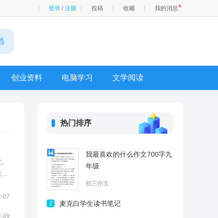
登录
/
注册
投稿
收藏
我的消息
创业资料
电脑学习
文学阅读
热门排序
我最喜欢的什么作文700字九
忆。
年级
友圈
初三作文
推荐
2-07
麦克白学生读书笔记
2
2-09