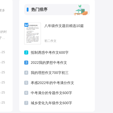
热门排序
更多
八年级作文题目精选10篇
习的时
于观
初二作文
学到
大家
1-25
抵制诱惑中考作文600字
2
作文
..
1-25
2022我的梦想中考作文
3
1-25
我的理想作文700字初三
4
1-25
孝感2022年的中考满分作文
5
1-25
中考满分的专题作文600字
6
1-25
城乡变化九年级作文600字
7