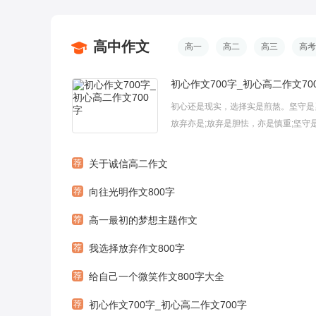
高中作文
高一
高二
高三
高考
初心作文700字_初心高二作文70
初心还是现实，选择实是煎熬。坚守是
放弃亦是;放弃是胆怯，亦是慎重;坚守
缚的勇气，却又像是不负责任的逃离。
轻，全看人的价值取舍。一起来看看关
荐
关于诚信高二作文
作文700字_初心高二作文700字，欢
荐
向往光明作文800字
阅!初心作文700字更多相关内...
荐
高一最初的梦想主题作文
荐
我选择放弃作文800字
荐
给自己一个微笑作文800字大全
荐
初心作文700字_初心高二作文700字