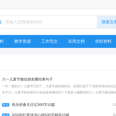
料
教学资源
工作范文
实用文档
求职资料
六一儿童节微信朋友圈经典句子
一年一度的六一儿童节又到了，儿童节真的很快乐，给我们留下了深刻而美好的记
关于六一儿童节的经典句子你知道有哪些吗？下面是小编整理的六一儿童节微信朋
经典句子100条，欢迎阅读分享，希望对大家有所帮助。更多六一儿童节相关内容
快乐的春天日记300字10篇
0
↓↓↓六一...
精选
[查看全文]
闪闪的红星读书心得500字精选10篇
0
精选