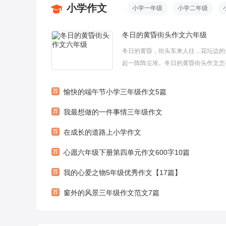
小学作文
小学一年级
小学二年级
冬日的黄昏街头作文六年级
冬日的黄昏，街头车来人往，花坛边的
起一阵阵尘埃。冬日的黄昏街头作文怎
面是小编为大家整理的关于冬日的黄昏
文六年级，希望对您有所帮助。欢迎大
荐
愉快的端午节小学三年级作文5篇
参考学习!冬日的黄昏街头作文1在冬日
荐
我最想做的一件事情三年级作文
车来人往的街头下起了大雪，一只小狗..
荐
在成长的道路上小学作文
荐
心愿六年级下册第四单元作文600字10篇
荐
我的心爱之物5年级优秀作文【17篇】
荐
窗外的风景三年级作文范文7篇