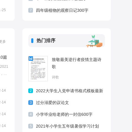
1-25
四年级植物的观察日记300字
7
热门排序
更多
0篇
致敬最美逆行者疫情主题诗
歌
021
1，就
诗歌
和憧
后一天
2-14
2022大学生入党申请书格式模板最新
2
家参
2-14
过分溺爱的议论文
3
2-14
小学毕业给老师的一封信600字
4
2-14
2021年小学生五年级暑假学习计划
5