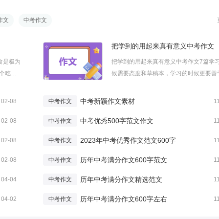
作文
中考作文
把学到的用起来真有意义中考作文
食是极为
把学到的用起来真有意义中考作文7篇学
个吃
候需要态度和草稿本，学习的时候更要善
给大家
察和记录。下面小编给大家整理了关于把
我最喜
的用起来真有意义中考作文的内容，欢迎
中考新颖作文素材
02-08
中考作文
1
们有帮
阅览借鉴！把学到的用起来真有意义中考
..
中考优秀500字范文作文
精选篇1不要学躲避大海的企鹅，因为大海.
02-08
中考作文
1
2023年中考优秀作文范文600字
02-08
中考作文
1
历年中考满分作文600字范文
02-08
中考作文
1
历年中考满分作文精选范文
04-04
中考作文
1
历年中考满分作文600字左右
04-02
中考作文
1