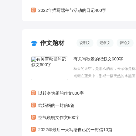
荐
2022年描写端午节活动的日记400字
作文题材
说明文
记叙文
议论文
有关写秋景的记叙文600字
秋天的天空，是那么的蓝，云朵像是棉
点缀在蓝天中，形成一幅天然的水墨画
去观察秋天吗？下面是小编为大家收集
写秋景的记叙文600字例文，希望你喜
荐
以转身为题的作文800字
写秋景的记叙文600字篇1秋天的景色
荐
给妈妈的一封信5篇
宁静，秋天的景色，宁静而安详，秋...
荐
空气说明文作文600字
荐
2022年最后一天写给自己的一封信10篇