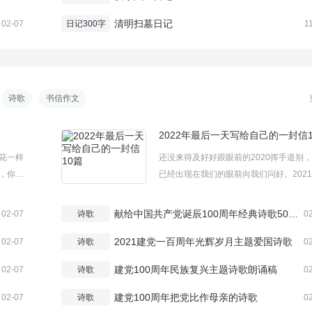
清明扫墓日记
02-07
日记300字
1
诗歌
书信作文
2022年最后一天写给自己的一封信1
花一样
还没来得及好好跟眼前的2020挥手道别，2
，你有
已经出现在我们的眼前向我们问好。202
的有关
是新的一年，总会给我们带来无数的幻想
欢。有关
憬。下面是小编为大家整理的2020年最
献给中国共产党诞辰100周年经典诗歌500字
02-07
诗歌
0
，美丽而
写给自己的一封信优秀范文10篇，以供大
2021建党一百周年光辉岁月主题爱国诗歌
考借鉴!写给自己的一封...
02-07
诗歌
0
建党100周年民族复兴主题诗歌朗诵稿
02-07
诗歌
0
建党100周年把党比作母亲的诗歌
02-07
诗歌
0