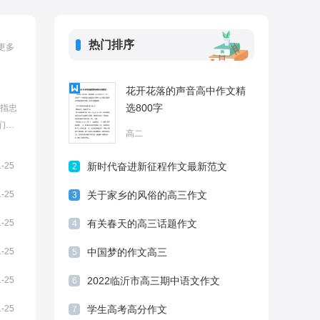
热门排序
更多
花开花落的声音高中作文精
选800字
是指忠
们行
高二
的一
信的
1-25
新时代奋进新征程作文最新范文
2
分享给
1-25
关于家乡的风俗的高三作文
3
1-25
有关春天的高三话题作文
4
1-25
中国梦的作文高三
5
1-25
2022临沂市高三期中语文作文
6
1-25
学生高考高分作文
7