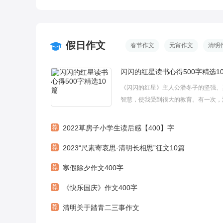
假日作文
春节作文
元宵作文
清明
闪闪的红星读书心得500字精选1
《闪闪的红星》主人公潘冬子的坚强、
智慧，使我受到很大的教育。有一次，
和宋爷爷一起下山去运盐，胡汉三却在
了哨卡严禁任何人带盐上山。这里给大
荐
2022草房子小学生读后感【400】字
一些关于闪闪的红星读书心得500字精选
荐
2023“尺素寄哀思·清明长相思”征文10篇
篇，希望对大家有所帮助。闪闪的红星读书
荐
寒假除夕作文400字
荐
《快乐国庆》作文400字
荐
清明关于踏青二三事作文