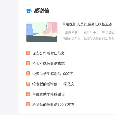
感谢信
写给医护人员的感谢信模板五篇
一袭白素衣，一双纤纤手，一颗仁爱心
花般的流年里，见惯了人世的悲欢离合
生命的可贵，他们就是守护百姓健康的
员。下面是小编整理的写给医护人员的
荐
保安公司感谢信范文
模板五篇，欢迎阅读!一、感谢信的格
荐
拾金不昧感谢信格式
的正中用较大的字体写上“感谢信”三个字.
荐
受资助学生感谢信1000字
荐
给老板的感谢信500字范文
荐
单位资助学校感谢信
荐
给父母的感谢信600字左右