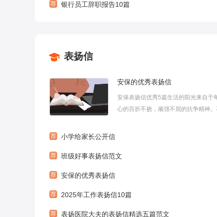
荐
银行员工辞职报告10篇
表扬信
安保的优秀表扬信
安保表扬信优秀5篇生活的阳光来自于
心的百折不挠，顽强不屈的抗争精神。
服于做挫折的奴隶，而要成为它的主人
带来了关于安保表扬信，仅供参考。安
荐
小学给家长公开信
秀表扬信（篇1）__实验幼儿园的领导
荐
班级好事表扬信范文
好！今天我怀着诚挚的谢意向您们表达忠.
荐
安保的优秀表扬信
荐
2025年工作表扬信10篇
荐
表扬医院大夫的表扬信精选五篇范文