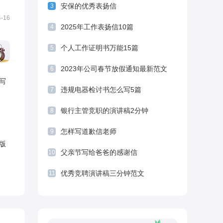
安保的优秀表扬信
3
书
写给医护人员的感谢信模板五篇
4-16
2025年工作表扬信10篇
4
个人工作证明书万能15篇
5
2023年公司春节放假通知最新范文
6
写
违规电器检讨书怎么写5篇
7
银行主管竞职的演讲稿2分钟
8
怎样写道歉信老师
9
版
父亲节写给爸爸的感谢信
10
优秀竞聘演讲稿三分钟范文
11