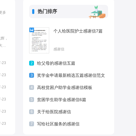
热门排序
更多
个人给医院护士感谢信7篇
光辉，
道;
感谢信
于父
。父
7-23
给父母的感谢信五篇
2
的爸
.
7-23
奖学金申请最新精选五篇感谢信范文
3
7-23
高校贫困户助学金感谢信模板
4
7-23
贫困学生助学金感谢信6篇
5
7-23
关于给医院感谢信
6
7-23
写给社区服务的感谢信
7