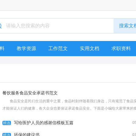
料
教学资源
工作范文
实用文档
求职资料
餐饮服务食品安全承诺书范文
食品安全是民们生活的重中之重，食品时刻伴随着我们身边，只有规范了食品
才能保证人们的健康，各大企业也要保证承诺食品安全。下面是小编给大家带来的
的安全承诺书，欢迎大家阅读参考，我们一起来看看吧! 餐饮服务食品安全承诺
写给医护人员的感谢信模板五篇
0
(一) ...
精选
[查看全文]
环保的建议书
0
精选