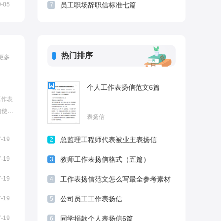
9-05
员工职场辞职信标准七篇
7
热门排序
更多
个人工作表扬信范文6篇
工作表
的使用
表扬信
达对
信。
7-19
总监理工程师代表被业主表扬信
2
表扬
7-19
教师工作表扬信格式（五篇）
3
7-19
工作表扬信范文怎么写最全参考素材
4
推荐8篇
7-19
公司员工工作表扬信
5
7-19
同学捐款个人表扬信6篇
6