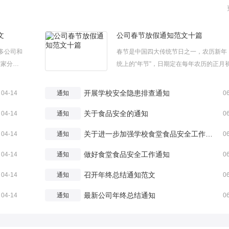
文
公司春节放假通知范文十篇
很多公司和
春节是中国四大传统节日之一，农历新年
大家分享
统上的“年节”，日期定在每年农历的正月
使用。◆
今天小编在这给大家整理了一些公司春节
容推荐
通知范文，我们一起来看看吧！更多春节
开展学校安全隐患排查通知
04-14
通知
0
202...
内容推荐↓↓↓春节主题活动方案家乡春节
关于食品安全的通知
文600字春节里发生的事作文春节...
04-14
通知
0
关于进一步加强学校食堂食品安全工作的通知
04-14
通知
0
做好食堂食品安全工作通知
04-14
通知
0
召开年终总结通知范文
04-14
通知
0
最新公司年终总结通知
04-14
通知
0