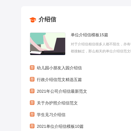
介绍信
单位介绍信模板15篇
对于介绍信相信很多人都不陌生，亦有
都接触过，那么相关的单位介绍信范文
呢?下面是小编为大家带来的单位介绍信
迎大家阅读和参考!希望能给你带来帮助
荐
幼儿园小朋友入园介绍信
绍信模板1___：兹介绍我公司 同志等 
荐
行政介绍信范文精选五篇
公司 )，前往贵处联系...
荐
2021年公司介绍信最新范文
荐
关于办护照介绍信范文
荐
学生见习介绍信
荐
2021单位介绍信模板10篇