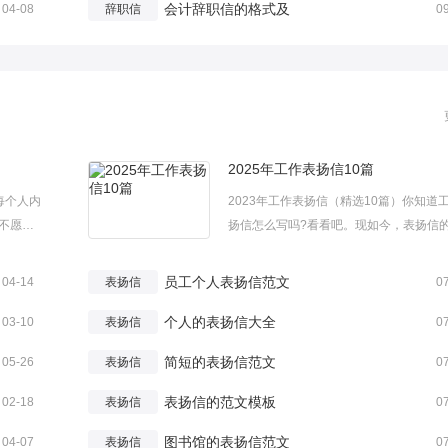
会计辞职信的格式及
04-08
辞职信
0
2025年工作表扬信10篇
每个人内
2023年工作表扬信（精选10篇）你知道
不愿臣
扬信怎么写吗?看看吧。现如今，表扬信
。小编
频率越来越高，表扬信是向特定受信者表
保的优
被表扬者优秀品行颂扬之情的一种专用书
员工个人表扬信范文
04-14
表扬信
0
:您们
那么问题来了，到底应如何写一份恰当的
..
个人的表扬信大全
信呢？下面是小编收集整理的202...
03-10
表扬信
0
简短的表扬信范文
05-26
表扬信
0
表扬信的范文模板
02-18
表扬信
0
图书馆的表扬信范文
04-07
表扬信
0