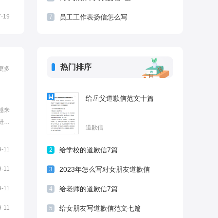
7-19
员工工作表扬信怎么写
7
热门排序
更多
给岳父道歉信范文十篇
越来
进友
道歉信
吗?下
份道
9-11
给学校的道歉信7篇
2
的一
..
9-11
2023年怎么写对女朋友道歉信
3
9-11
给老师的道歉信7篇
4
9-11
给女朋友写道歉信范文七篇
5