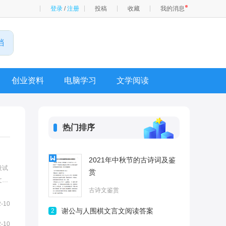
登录
/
注册
投稿
收藏
我的消息
创业资料
电脑学习
文学阅读
热门排序
2021年中秋节的古诗词及鉴
设试
赏
文及
古诗文鉴赏
头攒
2-10
谢公与人围棋文言文阅读答案
2
2-10