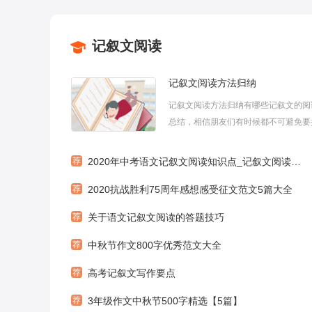
记叙文阅读
记叙文阅读方法归纳
记叙文阅读方法归纳有哪些记叙文的阅
总结，相信朋友们有时候都不可避免要
记叙文，那么大家有了解过记叙文阅读
下面小编为大家带来记叙文阅读方法归
荐
2020年中考语文记叙文阅读知识点_记叙文阅读答题方法
望对您有所帮助！记叙文阅读方法归纳
荐
2020抗战胜利75周年感想感受征文范文5篇大全
体感知文章内容1、理清思路(1)把握记..
荐
关于语文记叙文阅读的答题技巧
荐
中秋节作文800字优秀范文大全
荐
高考记叙文写作要点
荐
3年级作文中秋节500字精选【5篇】