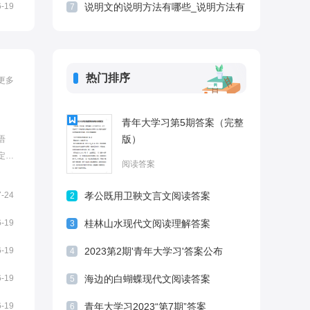
6-19
说明文的说明方法有哪些_说明方法有
7
什么作用
热门排序
更多
青年大学习第5期答案（完整
版）
语
定的
阅读答案
法。
文答
7-24
孝公既用卫鞅文言文阅读答案
2
的秘
知
6-19
桂林山水现代文阅读理解答案
3
6-19
2023第2期'青年大学习'答案公布
4
6-19
海边的白蝴蝶现代文阅读答案
5
6-19
青年大学习2023“第7期”答案
6