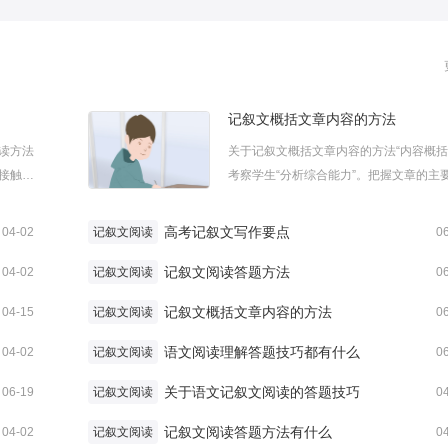
记叙文概括文章内容的方法
读方法
关于记叙文概括文章内容的方法“内容概括
接触到
考察学生“分析综合能力”。把握文章的主
方法吗?
容,是读懂一篇文章最基本的要求,其实质
纳，希
生概括能力的培养。只有掌握了文章的主
高考记叙文写作要点
04-02
记叙文阅读
0
一、整
容，才能正确领会文章的中心思想。下面
.
记叙文阅读答题方法
为大家带来记叙文概括文章内容的...
04-02
记叙文阅读
0
记叙文概括文章内容的方法
04-15
记叙文阅读
0
语文阅读理解答题技巧都有什么
04-02
记叙文阅读
0
关于语文记叙文阅读的答题技巧
06-19
记叙文阅读
0
记叙文阅读答题方法有什么
04-02
记叙文阅读
0