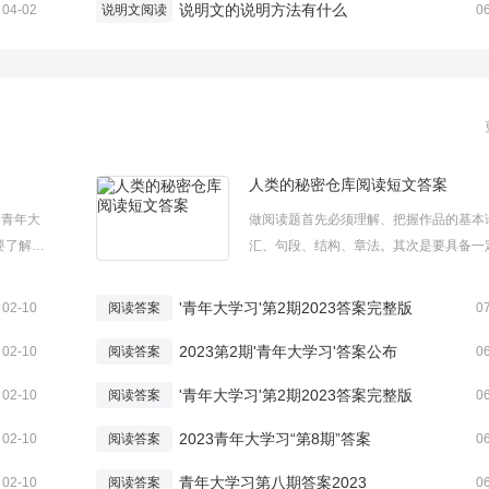
说明文的说明方法有什么
04-02
说明文阅读
0
人类的秘密仓库阅读短文答案
3青年大
做阅读题首先必须理解、把握作品的基本
要了解的
汇、句段、结构、章法。其次是要具备一
23青年
文学素养和表述能力，懂得一定的写作技
阅读，希
下面是小编整理的人类的秘密仓库阅读短
'青年大学习'第2期2023答案完整版
02-10
阅读答案
0
8期具体
案，仅供参考希望能够帮助到大家。人类
2023第2期'青年大学习'答案公布
密仓库阅读短文答案少年朋友们，你们可
02-10
阅读答案
0
道，...
'青年大学习'第2期2023答案完整版
02-10
阅读答案
0
2023青年大学习“第8期”答案
02-10
阅读答案
0
青年大学习第八期答案2023
02-10
阅读答案
0