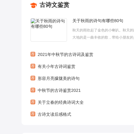
古诗文鉴赏
关于秋雨的诗句有哪些80句
秋天的雨吹起了金色的小喇叭。秋天的
大地的是一曲丰收的歌，带给小朋友的
欢乐的歌，而古人对秋雨却有不一样的
下面小编整理关于秋雨的诗句，欢迎阅
荐
2021年中秋节的古诗词及鉴赏
于秋雨的诗句11. 对潇潇暮雨洒江天，
荐
有关小年古诗词鉴赏
秋。——柳永《八声甘州》2. 秋来...
荐
形容月亮朦胧美的诗句
荐
中秋节的古诗鉴赏2021
荐
关于立春的经典诗词大全
荐
古诗文读后感格式