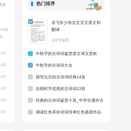
热门排序
更多
岳飞年少有志文言文原文和
翻译
气中的
在的
古诗文鉴赏
知道
查阅!
8-23
中秋节的古诗词鉴赏原文译文赏析
2
秦】诗
2021年
8-23
中秋节的古诗词大全
3
8-23
描写元旦的古诗词经典14首
4
8-23
谷雨时节优美的古诗词13首
5
8-23
经典的古诗词鉴赏十首_中学生课外古
6
诗词鉴赏
8-23
诵读红色革命诗词传承红色基因作品
7