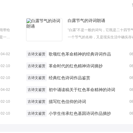
白露节气的诗词朗诵
雨带给
“白露”不是一般的词句，它既是二十四节
是一首
一个节气的名称，又是现实生活中确实存
描述，
一种现象。白露节气的诗词朗诵有哪些你
读。关
吗?一起来看看白露节气的诗词朗诵，欢迎
歌颂红色革命精神的经典诗词作品
04-02
古诗文鉴赏
0
一番洗清
白露节气的诗词朗诵《秦风·蒹葭》【先
革命时代的红色精神诗词摘抄
经蒹葭苍苍，白露为霜。所谓伊人...
02-10
古诗文鉴赏
0
经典红色诗词作品鉴赏
02-10
古诗文鉴赏
0
初中诵读稿关于红色革命精神的诗词
04-02
古诗文鉴赏
0
描写红色信仰的诗词
02-10
古诗文鉴赏
0
小学生传承红色基因诗词作品摘抄
02-10
古诗文鉴赏
0