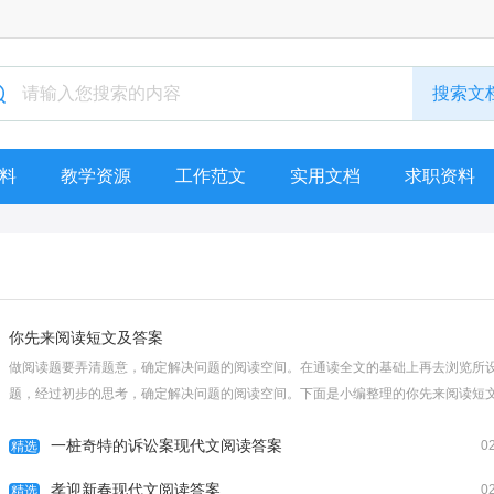
料
教学资源
工作范文
实用文档
求职资料
你先来阅读短文及答案
做阅读题要弄清题意，确定解决问题的阅读空间。在通读全文的基础上再去浏览所
题，经过初步的思考，确定解决问题的阅读空间。下面是小编整理的你先来阅读短
答案，仅供参考希望能够帮助到大家。你先来阅读短文及答案火车站售票厅内，人
一桩奇特的诉讼案现代文阅读答案
0
动，每一个售...
精选
[查看全文]
孝迎新春现代文阅读答案
0
精选